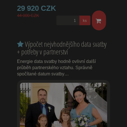
29 920 CZK
44 000 CZK
ks
Výpočet nejvhodnějšího data svatby
+ potřeby v partnerství
Energie data svatby hodně ovlivní další
průběh partnerského vztahu. Správně
spočítané datum svatby…