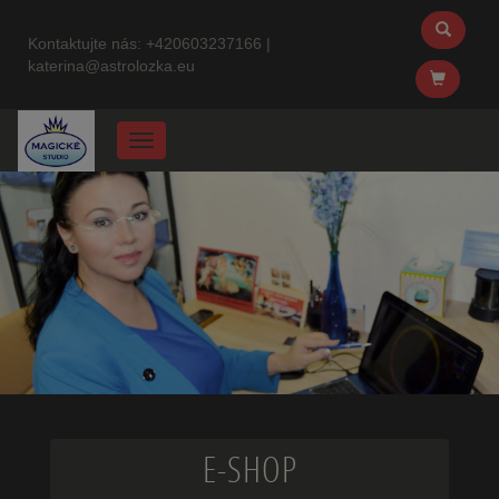
Kontaktujte nás:
+420603237166
|
katerina@astrolozka.eu
Menu
E-SHOP