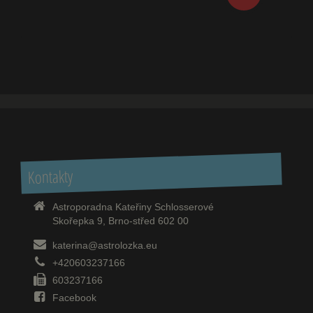
Kontakty
Astroporadna Kateřiny Schlosserové
Skořepka 9, Brno-střed 602 00
katerina@astrolozka.eu
+420603237166
603237166
Facebook