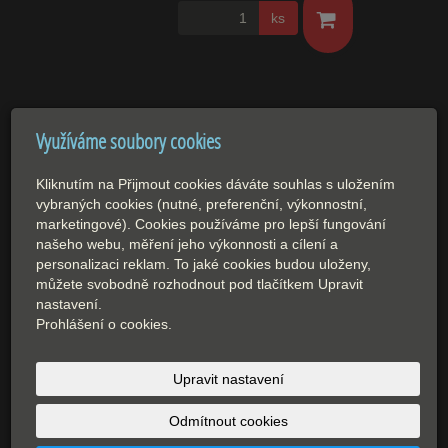
ks
Využíváme soubory cookies
HOROSKOPY K OBJEDNÁNÍ
Kliknutím na Přijmout cookies dáváte souhlas s uložením
vybraných cookies (nutné, preferenční, výkonnostní,
marketingové). Cookies používáme pro lepší fungování
našeho webu, měření jeho výkonnosti a cílení a
Vaše NEJVĚTŠÍ TALENTY a VÝBĚR
personalizaci reklam. To jaké cookies budou uloženy,
PROFESÍ ve kterých budete ÚSPĚŠNÍ.
můžete svobodně rozhodnout pod tlačítkem Upravit
nastavení.
Chtěli byste vědět v jakém oboru Vy či Vaše
Prohlášení o cookies.
dítě budete nejúspěšnější? Komplexní služba
s…
Upravit nastavení
Odmítnout cookies