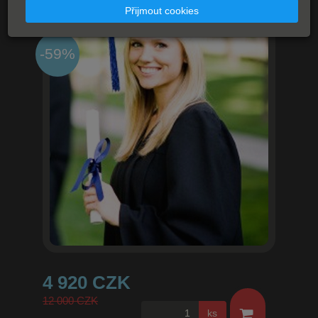
Přijmout cookies
-59%
4 920 CZK
12 000 CZK
ks