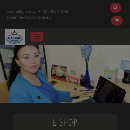
Kontaktujte nás:
+420603237166
|
katerina@astrolozka.eu
Menu
E-SHOP