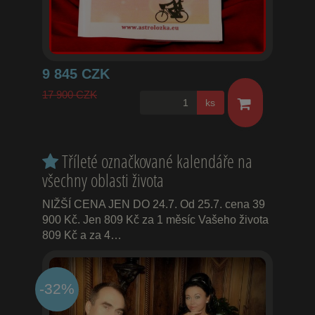
9 845 CZK
17 900 CZK
ks
Tříleté označkované kalendáře na
všechny oblasti života
NIŽŠÍ CENA JEN DO 24.7. Od 25.7. cena 39
900 Kč. Jen 809 Kč za 1 měsíc Vašeho života
809 Kč a za 4…
-32%