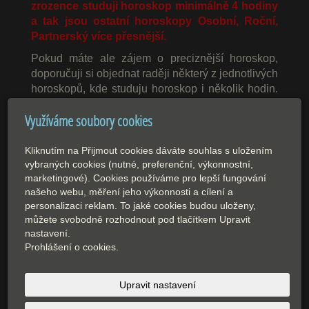
zrozence studuji horoskop minimálně 4 hodiny
a tak jsou ostatní horoskopy Osobní, Roční,
Partnerský více přesnější.
Pokud máte ale zájem o preciznější horoskop,
doporučuji si objednat raději některý z jednotlivých
horoskopů, kde studuju horoskop i několik hodin.
Je zde větší soustředění, klid, a větší příprava.
Využíváme soubory cookies
Ale na rychlou stručnou odpověď stačí i
Astrokonzultace. Astrokonzultaci Vám celou
Kliknutím na Přijmout cookies dáváte souhlas s uložením
nahraji a obratem pošlu přes Úschovnu na Váš
vybraných cookies (nutné, preferenční, výkonnostní,
email.
marketingové). Cookies používáme pro lepší fungování
našeho webu, měření jeho výkonnosti a cílení a
Těším se s Vámi na osobní setkání, nebo na
personalizaci reklam. To jaké cookies budou uloženy,
osobní slyšení!
můžete svobodně rozhodnout pod tlačítkem Upravit
Vaše astroložka Kateřina.
nastavení.
Prohlášení o cookies.
Upravit nastavení