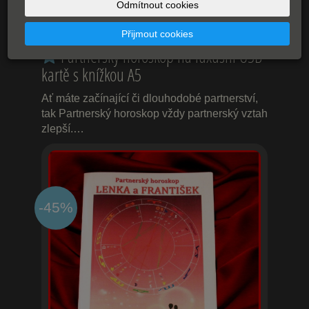
HOROSKOPY K OBJEDNÁNÍ
Odmítnout cookies
Přijmout cookies
Partnerský horoskop na luxusní USB
kartě s knížkou A5
Ať máte začínající či dlouhodobé partnerství,
tak Partnerský horoskop vždy partnerský vztah
zlepší.…
-45%