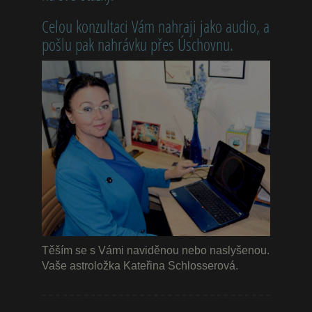
Celou konzultaci Vám nahraji jako audio, a
pošlu pak nahrávku přes Úschovnu.
Těším se s Vámi naviděnou nebo naslyšenou.
Vaše astroložka Kateřina Schlosserová.