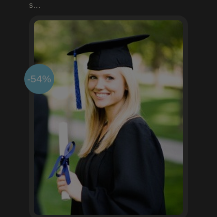
s…
-54%