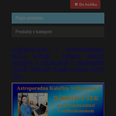
Do košíku
Popis produktu
Produkty v kategorii
ASTROKONZULTACI S AUDIONAHRÁVKOU
MŮŽETE DAROVAT I FORMOU DÁRKOVÉ
POUKÁZKY, A OBDAROVANÝ ČI OBDAROVANÁ
SI MŮŽE DOMLUVIT TERMÍN KDYKOLIV V ROCE
2020.