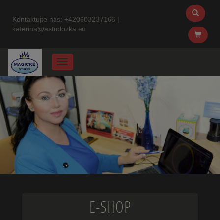
Kontaktujte nás:
+420603237166
|
katerina@astrolozka.eu
Menu
E-SHOP