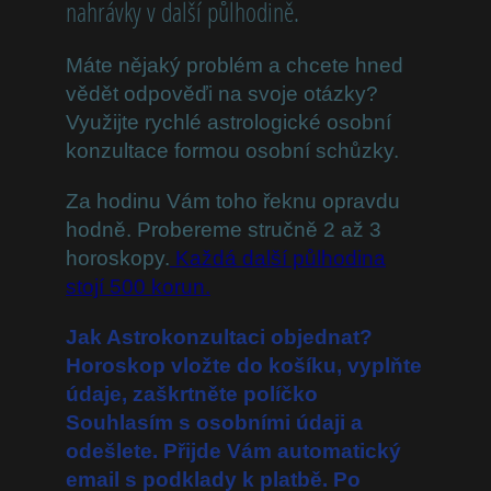
nahrávky v další půlhodině.
Máte nějaký problém a chcete hned
vědět odpověďi na svoje otázky?
Využijte rychlé astrologické osobní
konzultace formou osobní schůzky.
Za hodinu Vám toho řeknu opravdu
hodně. Probereme stručně 2 až 3
horoskopy.
Každá další půlhodina
stojí 500 korun.
Jak Astrokonzultaci objednat?
Horoskop vložte do košíku, vyplňte
údaje, zaškrtněte políčko
Souhlasím s osobními údaji a
odešlete. Přijde Vám automatický
email s podklady k platbě. Po