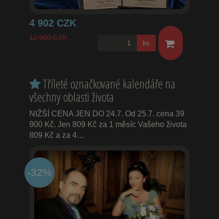
4 902 CZK
12 900 CZK
ks
Tříleté označkované kalendáře na
všechny oblasti života
NIŽŠÍ CENA JEN DO 24.7. Od 25.7. cena 39
900 Kč. Jen 809 Kč za 1 měsíc Vašeho života
809 Kč a za 4…
-32%