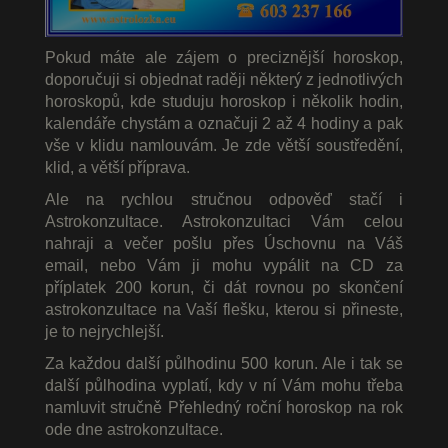
Pokud máte ale zájem o preciznější horoskop,
doporučuji si objednat raději některý z jednotlivých
horoskopů, kde studuju horoskop i několik hodin,
kalendáře chystám a označuji 2 až 4 hodiny a pak
vše v klidu namlouvám. Je zde větší soustředění,
klid, a větší příprava.
Ale na rychlou stručnou odpověď stačí i
Astrokonzultace. Astrokonzultaci Vám celou
nahraji a večer pošlu přes Úschovnu na Váš
email, nebo Vám ji mohu vypálit na CD za
příplatek 200 korun, či dát rovnou po skončení
astrokonzultace na Vaší flešku, kterou si přineste,
je to nejrychlejší.
Za každou další půlhodinu 500 korun. Ale i tak se
další půlhodina vyplatí, kdy v ní Vám mohu třeba
namluvit stručně Přehledný roční horoskop na rok
ode dne astrokonzultace.