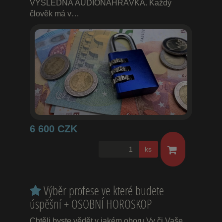
VÝSLEDNÁ AUDIONAHRÁVKA. Každý
člověk má v…
6 600 CZK
ks
Výběr profese ve které budete
úspěšní + OSOBNÍ HOROSKOP
Chtěli byste vědět v jakém oboru Vy či Vaše